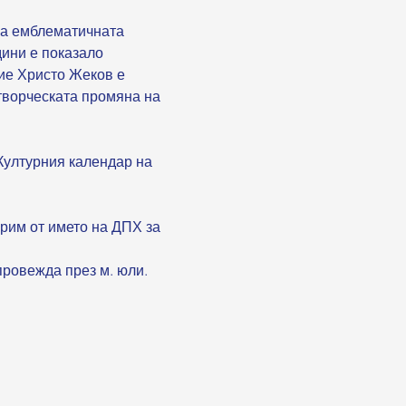
 на емблематичната 
дини е показало 
ие Христо Жеков е 
творческата промяна на 
ултурния календар на 
рим от името на ДПХ за 
провежда през м. юли. 