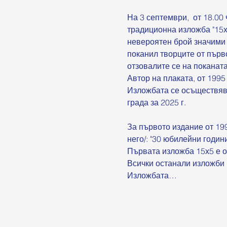
На 3 септември,  от 18.00
традиционна изложба "15х5
невероятен брой значими 
поканил творците от първ
отзовалите се на поканата
Автор на плаката, от 1995 
Изложбата се осъществява
града за 2025 г.
За първото издание от 19
него/: "30 юбилейни годин
Първата изложба 15х5 е от
Всички останали изложби 1
Изложбата…