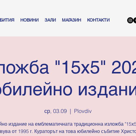
БИТИЯ
НОВИНИ
ЗАЛИ
МАГАЗИН
КОНТАКТИ
ложба "15х5" 202
билейно издан
ср, 03.09
  |  
Plovdiv
но издание на емблематичната традиционна изложба "15х5"
вува от 1995 г. Кураторът на това юбилейно събитие Христ