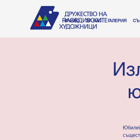
НАЧАЛО
ЗА НАС
ГАЛЕРИЯ
СЪ
Из
ю
Юбилей
същест