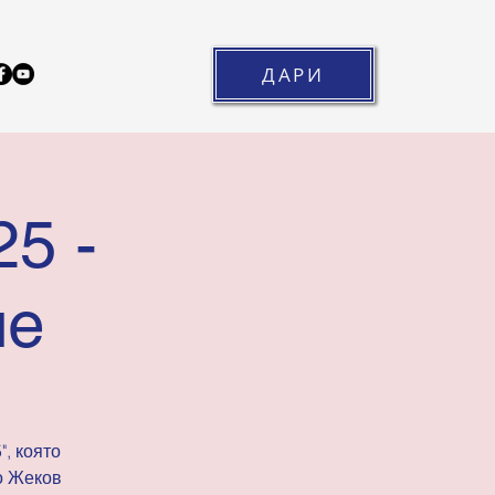
ДАРИ
5 -
ие
, която
о Жеков