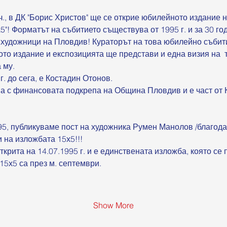
 ч., в ДК "Борис Христов" ще се открие юбилейното издание
"! Форматът на събитието съществува от 1995 г. и за 30 го
художници на Пловдив! Кураторът на това юбилейно събит
ото издание и експозицията ще представи и една визия на  
 му.
г. до сега, е Костадин Отонов. 
 с финансовата подкрепа на Община Пловдив и е част от К
95, публикуваме пост на художника Румен Манолов /благода
и на изложбата 15х5!!!
крита на 14.07.1995 г. и е единствената изложба, която се 
5х5 са през м. септември. 
Show More