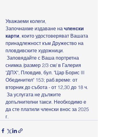
Уважаеми колеги, 
Започнахме издаване на 
членски 
карти
, които удостоверяват Вашата 
принадлежност към Дружество на 
пловдивските художници.
 Заповядайте с Ваша портретна 
снимка /размер 2/3 см/ в Галерия 
"ДПХ", Пловдив, бул. "Цар Борис III 
Обединител" 153; раб.време: от 
вторник до събота - от 12,30 до 18 ч. 
 За услугата не дължите 
допълнителни такси. Необходимо е 
да сте платили членски внос за 2025 
г.