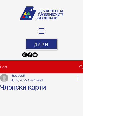
ДАРИ
Post
theodoc5
Jul 3, 2025
1 min read
Членски карти