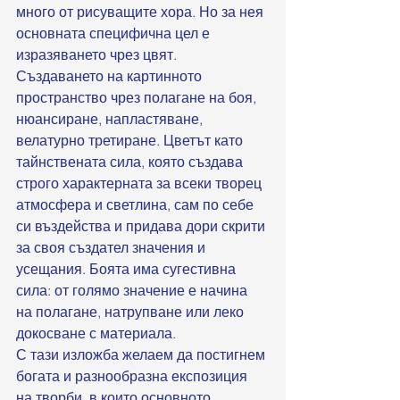
много от рисуващите хора. Но за нея 
основната специфична цел е 
изразяването чрез цвят. 
Създаването на картинното 
пространство чрез полагане на боя, 
нюансиране, напластяване, 
велатурно третиране. Цветът като 
тайнствената сила, която създава 
строго характерната за всеки творец 
атмосфера и светлина, сам по себе 
си въздейства и придава дори скрити 
за своя създател значения и 
усещания. Боята има сугестивна 
сила: от голямо значение е начина 
на полагане, натрупване или леко 
докосване с материала. 
С тази изложба желаем да постигнем 
богата и разнообразна експозиция 
на творби, в които основното 