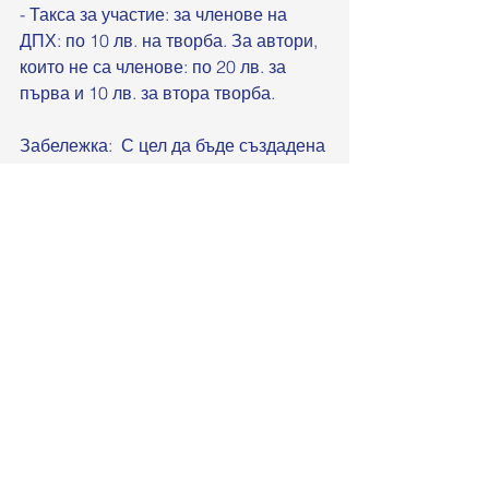
- Такса за участие: за членове на 
ДПХ: по 10 лв. на творба. За автори, 
които не са членове: по 20 лв. за 
първа и 10 лв. за втора творба. 
Забележка:  С цел да бъде създадена 
експозиция, издържана в 
естетическо отношение, молим да 
обърнете внимание, че при 
неспазване статута на изложбата, 
творби, неподходящи за цялостния 
облик на експозицията, няма да 
бъдат допуснати за участие. На 
авторите ще бъде възстановена 
таксата за участие за тях. 
Селекцията ще бъде направена от 
трима представители на ДПХ.