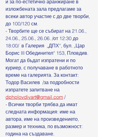
и за по-естетично аранжиране в 
изложбената зала предлагаме за 
всеки автор участие с до две творби, 
до 100/120 см.
- Творбите ще се събират на 21.06., 
24.06., 25.06., 26.06. /от 12:30 до 
18:00/  в Галерия  „ДПХ“, бул. „Цар 
Борис III Обединител“ 153, Пловдив.  
Могат да бъдат изпратени и по 
куриер, с получаване в работното 
време на галерията. За контакт: 
Тодор Василев  /за подробности 
изпратете запитване на 
dphplovdivart@gmail.com
 /
- Всички творби трябва да имат 
следната информация: име на 
автора, име на произведението, 
размер и техника, по възможност: 
година на създаване. 