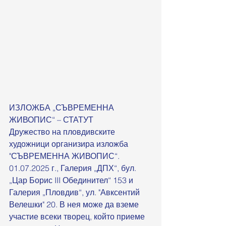
ИЗЛОЖБА „СЪВРЕМЕННА 
ЖИВОПИС“ – СТАТУТ
Дружество на пловдивските 
художници организира изложба 
"СЪВРЕМЕННА ЖИВОПИС“.  
01.07.2025 г., Галерия „ДПХ“, бул. 
„Цар Борис III Обединител“ 153 и 
Галерия „Пловдив“, ул. "Авксентий 
Велешки" 20. В нея може да вземе 
участие всеки творец, който приеме 