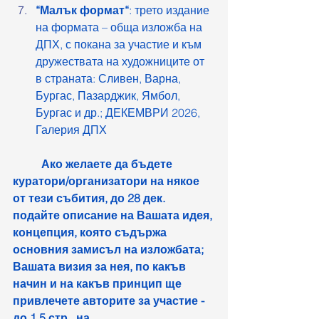
“Малък формат“
: трето издание 
на формата – обща изложба на 
ДПХ, с покана за участие и към 
дружествата на художниците от 
в страната: Сливен, Варна, 
Бургас, Пазарджик, Ямбол, 
Бургас и др.; ДЕКЕМВРИ 2026, 
Галерия ДПХ
	Ако желаете да бъдете 
куратори/организатори на някое 
от тези събития, до 28 дек. 
подайте описание на Вашата идея, 
концепция, която съдържа 
основния замисъл на изложбата; 
Вашата визия за нея, по какъв 
начин и на какъв принцип ще 
привлечете авторите за участие - 
до 1,5 стр., на 