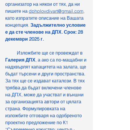
организатор на някои от тях, да ни 
пишете на 
dphplovdivart@gmail.com
, 
като изпратите описание на Вашата 
концепция. 
Задължително условие 
е да сте членове на ДПХ.
Срок: 28 
декември 2025 г. 
	Изложбите ще се провеждат в 
Галерия ДПХ
, а ако са по-мащабни и 
надхвърлят капацитета на залата, ще 
бъдат търсени и други пространства. 
За тях ще се издават каталози. В тях 
трябва да бъдат включени членове 
на ДПХ, може да участват и външни 
за организацията автори от цялата 
страна. Формулировката на 
изложбите отговаря на одобреното 
проектно предложение по К1 
“Съвременно изкуство: център - 