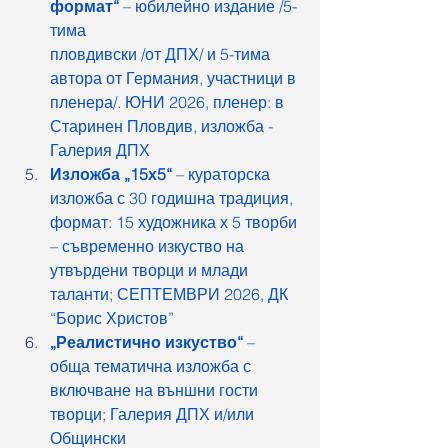
формат“
 – юбилейно издание /5-
тима
пловдивски /от ДПХ/ и 5-тима 
автора от Германия, участници в 
пленера/. ЮНИ 2026, пленер: в 
Старинен Пловдив, изложба - 
Галерия ДПХ
Изложба „15х5“
 – кураторска 
изложба с 30 годишна традиция, 
формат: 15 художника х 5 творби 
– съвременно изкуство на 
утвърдени творци и млади 
таланти; СЕПТЕМВРИ 2026, ДК 
“Борис Христов”
„Реалистично изкуство“
 – 
обща тематична изложба с 
включване на външни гости 
творци; Галерия ДПХ и/или 
Общински 