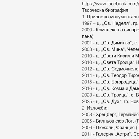
https://www.facebook.com/
Творческа биография
1. Приложно-монументалн
1997 – ц. „Св. Неделя“, г
2000 - Комплекс на винарс
пана)
2001 - ц. „Св. Димитър“, 
2003 - ц. „Св. Мина“, Чепе
2010 - ц. „Свети Кирил и 
2010 - ц. „Света Троица“ 
2012 - ц. „Св. Седмочисл
2014 - ц. „Св. Теодор Тиро
2015 - ц. „Св. Богородица“
2016 - ц. „Св. Козма и Да
2023 - ц. „Св. Троица“, с.
2025 - ц. „Св. Дух“, гр. Н
2. Изложби:
2003 - Хрецберг, Германия
2005 - Вилньов сюр Лот, 
2006 - Пюжоль, Франция (
2011 - Галерия „Астри“, С