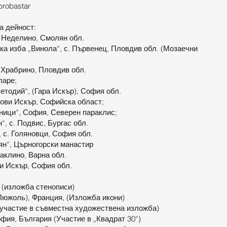
probastar
а дейност:
р. Неделино, Смолян обл.
ка изба „Винола“, с. Първенец, Пловдив обл. (Мозаечни
с. Храбрино, Пловдив обл.
ларе;
Методий“, (Гара Искър), София обл.
Нови Искър, Софийска област;
еници“, София, Северен параклис;
н“, с. Подвис, Бургас обл.
, с. Голяновци, София обл.
мян“, Църногорски манастир
 Ваклино, Варна обл.
ови Искър, София обл.
 (изложба стенописи)
(Пюжоль), Франция, (Изложба икони)
 участие в съвместна художествена изложба)
офия, България (Участие в „Квадрат 30“)