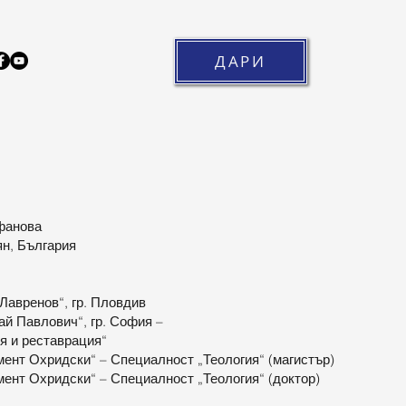
ДАРИ
фанова
ян, България
 Лавренов“, гр. Пловдив
ай Павлович“, гр. София –
я и реставрация“
имент Охридски“ – Специалност „Теология“ (магистър)
имент Охридски“ – Специалност „Теология“ (доктор)