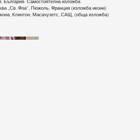
ия, България- Самостоятелна изложба
ква „Св. Фоа“, Пюжоль, Франция (изложба икони)
Икона, Клинтон, Масачузетс, САЩ, (обща изложба)