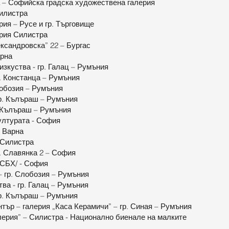
 – Софийска градска художествена галерия
Силистра
ия – Русе и гр. Търговище
ерия Силистра
ександровска” 22 – Бургас
арна
изкуства - гр. Галац – Румъния
р. Констанца – Румъния
лобозия – Румъния
гр. Кълъраш – Румъния
. Кълъраш – Румъния
ултурата - София
– Варна
 Силистра
. Славянка 2 – София
/СБХ/ - София
– гр. Слобозия – Румъния
тва - гр. Галац – Румъния
гр. Кълъраш – Румъния
тър – галерия „Каса Керамичи” – гр. Синая – Румъния
лерия” – Силистра - Национално биенале на малките