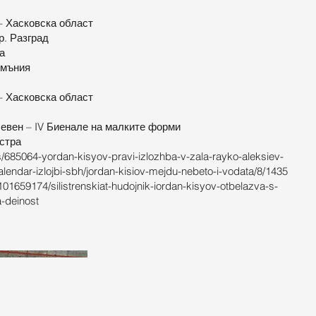
– Хасковска област
р. Разград
а
умъния
– Хасковска област
левен – IV Биенале на малките форми
истра
/685064-yordan-kisyov-pravi-izlozhba-v-zala-rayko-aleksiev-
kalendar-izlojbi-sbh/jordan-kisiov-mejdu-nebeto-i-vodata/8/1435
/101659174/silistrenskiat-hudojnik-iordan-kisyov-otbelazva-s-
a-deinost