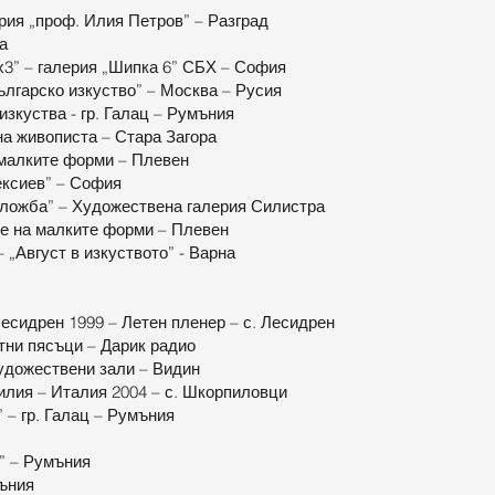
рия „проф. Илия Петров” – Разград
а
5х3” – галерия „Шипка 6” СБХ – София
лгарско изкуство” – Москва – Русия
изкуства - гр. Галац – Румъния
на живописта – Стара Загора
 малките форми – Плевен
ексиев” – София
зложба” – Художествена галерия Силистра
е на малките форми – Плевен
„Август в изкуството” - Варна
Лесидрен 1999 – Летен пленер – с. Лесидрен
атни пясъци – Дарик радио
удожествени зали – Видин
илия – Италия 2004 – с. Шкорпиловци
” – гр. Галац – Румъния
” – Румъния
мъния