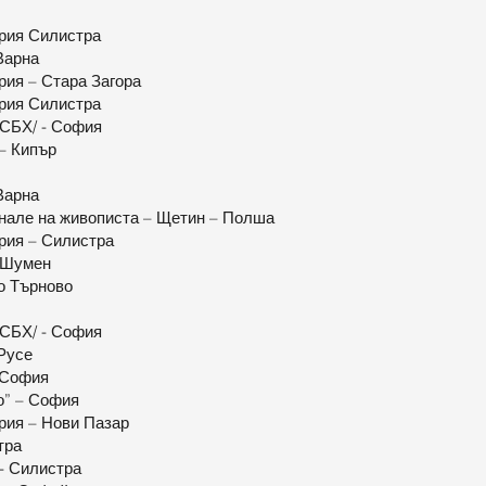
ерия Силистра
Варна
рия – Стара Загора
ерия Силистра
/СБХ/ - София
 – Кипър
Варна
нале на живописта – Щетин – Полша
рия – Силистра
– Шумен
о Търново
/СБХ/ - София
 Русе
– София
о” – София
рия – Нови Пазар
тра
 - Силистра