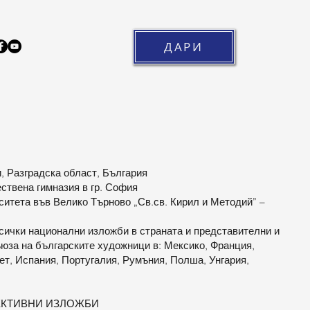
ДАРИ
ци, Разградска област, България
ествена гимназия в гр. София
рситета във Велико Търново „Св.св. Кирил и Методий” –
всички национални изложби в страната и представителни и
юза на българските художници в: Мексико, Франция,
ет, Испания, Португалия, Румъния, Полша, Унгария,
ЕКТИВНИ ИЗЛОЖБИ