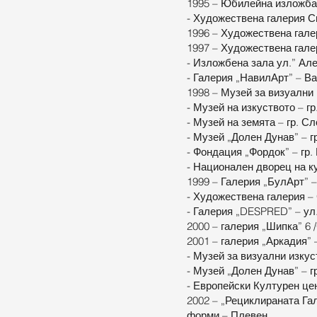
1995 – Юбилейна изложба
- Художествена галерия 
1996 – Художествена галер
1997 – Художествена гал
- Изложбена зала ул.” Ал
- Галерия „НавилАрт” – В
1998 – Музей за визуални 
- Музей на изкуството – г
- Музей на земята – гр. С
- Музей „Долен Дунав” – 
- Фондация „Фордок” – гр
- Национален дворец на к
1999 – Галерия „БулАрт” 
- Художествена галерия –
- Галерия „DESPRED” – ул
2000 – галерия „Шипка” 6 
2001 – галерия „Аркадия” 
- Музей за визуални изкус
- Музей „Долен Дунав” – 
- Европейски Културен цен
2002 – „Рециклираната Га
форми – Плевен