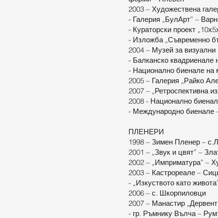
2003 – Художествена гале
- Галерия „БулАрт” – Варн
- Кураторски проект „10х
- Изложба „Съвременно бъ
2004 – Музей за визуални 
- Балканско квадриенале 
- Национално биенале на
2005 – Галерия „Райко Ал
2007 – „Ретроспективна и
2008 - Национално биенал
- Международно биенале – 
ПЛЕНЕРИ
1998 – Зимен Пленер – с.
2001 – „Звук и цвят” – Зл
2002 – „Имприматура” – Х
2003 – Кастрореале – Сиц
- „Изкуството като живота
2006 – с. Шкорпиловци
2007 – Манастир „Дервент
- гр. Ръмнику Вълча – Ру