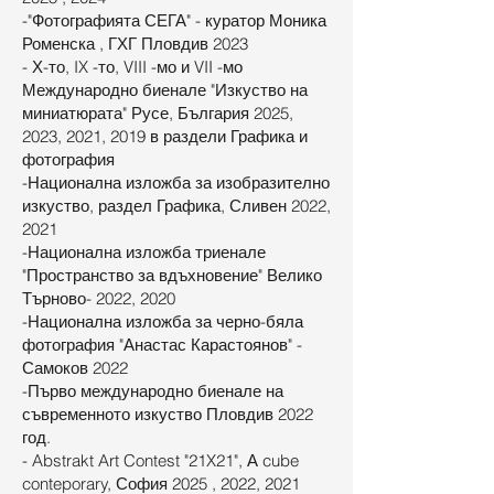
-"Фотографията СЕГА" - куратор Моника
Роменска , ГХГ Пловдив 2023
- Х-то, IX -то, VIII -мо и VII -мо
Международно биенале "Изкуство на
миниатюрата" Русе, България 2025,
2023, 2021, 2019 в раздели Графика и
фотография
-Национална изложба за изобразително
изкуство, раздел Графика, Сливен 2022,
2021
-Национална изложба триенале
"Пространство за вдъхновение" Велико
Търново- 2022, 2020
-Национална изложба за черно-бяла
фотография "Анастас Карастоянов" -
Самоков 2022
-Първо международно биенале на
съвременното изкуство Пловдив 2022
год.
- Abstrakt Art Contest "21X21", А cube
conteporary, София 2025 , 2022, 2021