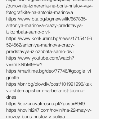
/duhovnite-izmerenia-na-boris-hristov-vav-
fotografikite-na-antonia-marinova
https://www.bta.bg/bg/news/lik/667835-
antoniya-marinova-crazy-predstavya-
izlozhbata-samo-divi-
https://www.konkurent.bg/news/17154156
524562/antoniya-marinova-crazy-
predstavya-izlozhbata-samo-divi
https://www.youtube.com/watch?
v=rmjkNbM9PwY
https://maritime.bg/deo/77746/#google_vi
gnette
https://bnr.bg/plovdiv/post/101991996/kak
vo-shte-napishem-na-belia-list-tochno-
dnes
https://sezonovakrosno.pl/?post=8949
https://novini247.com/novini/na-22-may-v-
muzey-boris-hristov-v-sofiya-
ul_7856636.html
https://aferahs.com/%D1%85%D0%B0%D
1%81%D0%BA%D0%BE%D0%B2%D0%