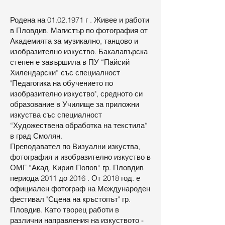
Родена на
01.02.1971
г . Живее и работи
в Пловдив. Магистър по фотография от
Академията за музикално, танцово и
изобразително изкуство. Бакалавърска
степен е завършила в ПУ “Пайсий
Хилендарски“ със специалност
"Педагогика на обучението по
изобразително изкуство", средното си
образование в Училище за приложни
изкуства със специалност
“Художествена обработка на текстила“
в град Смолян.
Преподавател по Визуални изкуства,
фотография и изобразително изкуство в
ОМГ “Акад. Кирил Попов“ гр. Пловдив
периода 2011 до 2016 . От 2018 год. е
официален фотограф на Международен
фестивал "Сцена на кръстопът" гр.
Пловдив. Като творец работи в
различни направления на изкуството -