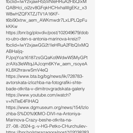
fbclid=IwY2xjawHSSVNleHRuA2FlbQIxM
QABHci_oi2zv8GFqkHCHxhaWgEKz_x3
W8wHZQFXTZJTV1A16KF-
t6bi90xtrw_aem_AWKmwdr7LxLlPLQpFu
kKKw
https://bnr.bg/plovdiv/post/102049679/dob
ro-utro-den-s-antonia-marinova-kreizi?
fbclid=IwY2xjawGG2t1leHRuA2FlbQIxMQ
ABHaIjq-
PJpqYca16187zsGQaKo9WdwWSMyGPt
zrAXs3leWltqJAJcqm6KYw_aem_rsoyeA
KL8X2hravwSmV4eQ
https://www.bta.bg/bg/news/lik/728783-
avtorskata-izlozhba-na-fotografiki-shte-
bade-otkrita-v-dimitrovgradskata-galeriy
https://www.youtube.com/watch?
v=NTleE4FIHAQ
https://www.dgmuseum.org/news/154/Izlo
zhba-S%D0%90MO-DIVI-na-Antoniya-
Marinova-Crazy-beshe-otkrita-na-
27.-08.-2024-g.-v-HG-Petko-CHurchuliev-
https://bnr.bg/starazagora/post/102038283