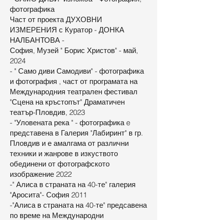
фотографика
Част от проекта ДУХОВНИ
ИЗМЕРЕНИЯ с Куратор - ДОНКА
НАЛБАНТОВА -
София, Музей " Борис Христов" - май,
2024
- " Само диви Самодиви" - фотографика
и фотография , част от програмата на
Международния театрален фестивал
"Сцена на кръстопът" Драматичен
театър-Пловдив, 2023
- "Уловената река " - фотографика e
представена в Галерия "Лабиринт" в гр.
Пловдив и е амалгама от различни
техники и жанрове в изкуството
обединени от фотографското
изображение 2022
-" Алиса в страната на 40-те" галерия
"Аросита"- София 2011
-"Алиса в страната на 40-те" предсавена
по време на Международни