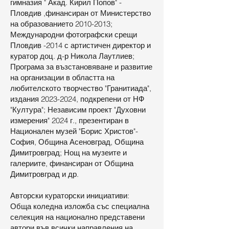
гимназия " Акад. Кирил Попов" -
Пловдив ,финансиран от Министерство
на образованието
2010-2013
;
Международни фотографски срещи
Пловдив -2014 с артистичен директор и
куратор доц. д-р Никола Лаутлиев;
Програма за възстановяване и развитие
на организации в областта на
любителското творчество "Гранитиада",
издания
2023-2024
, подкрепени от НФ
"Култура"; Независим проект "Духовни
измерения" 2024 г., презентиран в
Национален музей "Борис Христов"-
София, Община Асеновград, Община
Димитровград; Нощ на музеите и
галериите, финансиран от Община
Димитровград и др.
Авторски кураторски инициативи:
Обща коледна изложба със специална
селекция на национално представени
автори във всички направления на