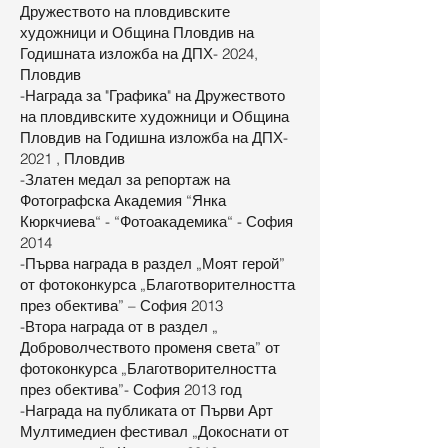
Дружеството на пловдивските
художници и Община Пловдив на
Годишната изложба на ДПХ- 2024,
Пловдив
-Награда за "Графика" на Дружеството
на пловдивските художници и Община
Пловдив на Годишна изложба на ДПХ-
2021 , Пловдив
-Златен медал за репортаж на
Фотографска Академия “Янка
Кюркчиева“ - “Фотоакадемика“ - София
2014
-Първа награда в раздел „Моят герой”
от фотоконкурса „Благотворителността
през обектива” – София 2013
-Втора награда от в раздел „
Доброволчеството променя света” от
фотоконкурса „Благотворителността
през обектива”- София 2013 год
-Награда на публиката от Първи Арт
Мултимедиен фестивал „Докоснати от