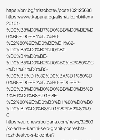
https://bnr.bg/hristobotev/post/102125688
https://www.kapana.bg/afish/izlozhbi/item/
20101-
%D0%B8%D0%B7%D0%BB%D0%BE%D
0%B6%D0%B1%D0%B0-
%E2%80%9E%D0%BE%D1%82-
%D0%B5%D0%B2%D0%B0-
%D0%B4%D0%BE-
%D0%B5%D0%B2%D0%B0%E2%80%9C
-%D1%81%D0%B5-
%D0%BE%D1%82%D0%BA%D1%80%D
0%B8%D0%B2%D0%B0-%D0%B2-
%D0%B3%D0%B0%D0%BB%D0%B5%D
1%80%D0%B8%D1%8F-
%E2%80%9E%D0%B3%D1%80%D0%B0
%D0%BD%D0%B8%D1%82%E2%80%9
C
https://euronewsbulgaria.com/news/32809
/koleda-v-kartini-selo-granit-posreshta-
rozhdestvo-s-izlozhba?