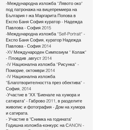
-Международна изложба “Лявото око“
под патронажа на вицепремиера на
България г-жа Маргарита Попова в
Експо Баня София куратор - Надежда
Павлова - София 2015
-Международна изложба “Self-Portrait“ -
Експо Баня София, куратор Надежда
Павлова - София 2014
-XV Международен Симпозиум “ Колаж“
- Пловдив ,август 2014
-IV Национална изложба “Рисунка“ -
Поморие, октомври 2014
-IV Национална изложба
“Благотворителността през обектива“ -
София, 2014
-Участие в "ХХ "Биенале на хумора и
сатирата" - Габрово 2011, в разделите
живопис и фотография - Дом на хумора
и сатирата.
- Участие в "Снимка на годината"
Годишна изложба-конкурс на СANON -