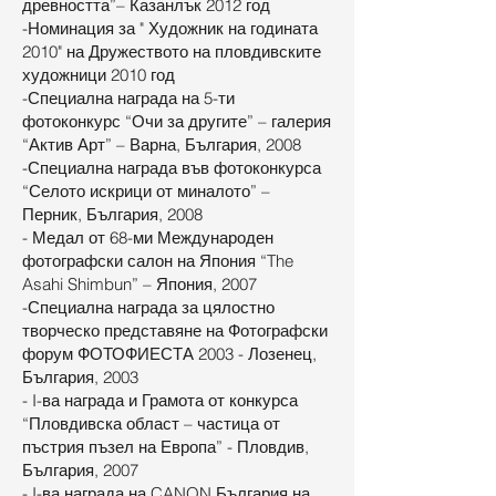
древността”– Казанлък 2012 год
-Номинация за " Художник на годината
2010" на Дружеството на пловдивските
художници 2010 год
-Специална награда на 5-ти
фотоконкурс “Очи за другите” – галерия
“Актив Арт” – Варна, България, 2008
-Специална награда във фотоконкурса
“Селото искрици от миналото” –
Перник, България, 2008
- Медал от 68-ми Международен
фотографски салон на Япония “The
Asahi Shimbun” – Япония, 2007
-Специална награда за цялостно
творческо представяне на Фотографски
форум ФОТОФИЕСТА 2003 - Лозенец,
България, 2003
- I-ва награда и Грамота от конкурса
“Пловдивска област – частица от
пъстрия пъзел на Европа” - Пловдив,
България, 2007
- I-ва награда на CANON България на